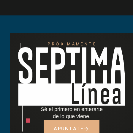
PRÓXIMAMENTE
Redescubre las tardes del Retiro: nuestra
nueva carta de cócteles ha llegado
Cocido madrileño: tradición y sabor junto al
Retiro
Sé el primero en enterarte
Dónde comer cerca del Parque del Retiro en
de lo que viene.
Madrid
APÚNTATE
→
Tapas y terraza junto al Retiro