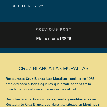
DICIEMBRE 2022
PREVIOUS POST
Elementor #13826
CRUZ BLANCA LAS MURALLAS
Restaurante Cruz Blanca Las Murallas
, fundado en 1985,
está dedicado a todos aquellos que aman las
tapas
y la
comida tradicional con ingredientes de calidad.
Descubre la auténtica
cocina española
y mediterránea
en
Restaurante Cruz Blanca Las Murallas, situado en
Menéndez