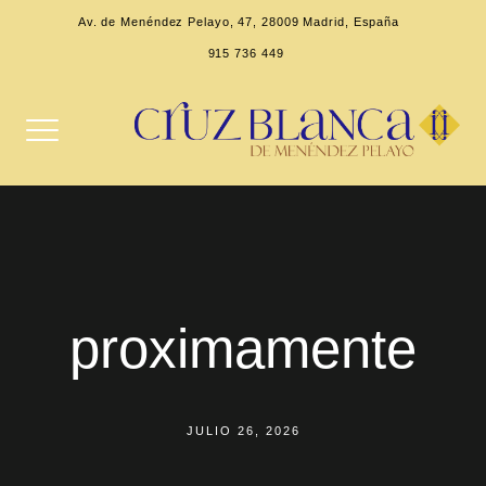
Av. de Menéndez Pelayo, 47, 28009 Madrid, España
915 736 449
proximamente
JULIO 26, 2026