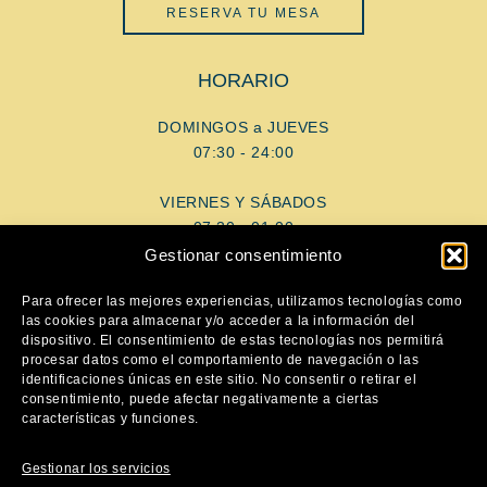
RESERVA TU MESA
HORARIO
DOMINGOS a JUEVES
07:30 - 24:00
VIERNES Y SÁBADOS
07:30 - 01:00
Gestionar consentimiento
AYUDA
Para ofrecer las mejores experiencias, utilizamos tecnologías como
las cookies para almacenar y/o acceder a la información del
dispositivo. El consentimiento de estas tecnologías nos permitirá
Aviso Legal
procesar datos como el comportamiento de navegación o las
Política de privacidad
identificaciones únicas en este sitio. No consentir o retirar el
consentimiento, puede afectar negativamente a ciertas
Política de cookies
características y funciones.
SÍGUENOS
Gestionar los servicios