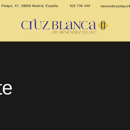
 Pelayo, 47, 28009 Madrid, España
915 736 449
menendezpelayo4
te