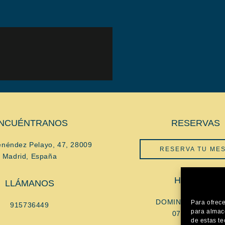
NCUÉNTRANOS
RESERVAS
enéndez Pelayo, 47, 28009
RESERVA TU ME
Madrid, España
HORARIO
LLÁMANOS
DOMINGOS a JUE
Para ofrece
915736449
para almace
07:30 - 24:00
de estas t