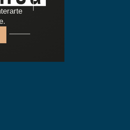
terarte
e.