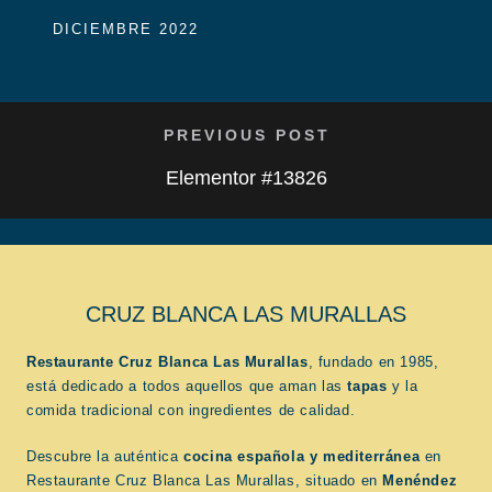
DICIEMBRE 2022
PREVIOUS POST
Elementor #13826
CRUZ BLANCA LAS MURALLAS
Restaurante Cruz Blanca Las Murallas
, fundado en 1985,
está dedicado a todos aquellos que aman las
tapas
y la
comida tradicional con ingredientes de calidad.
Descubre la auténtica
cocina española
y mediterránea
en
Restaurante Cruz Blanca Las Murallas, situado en
Menéndez