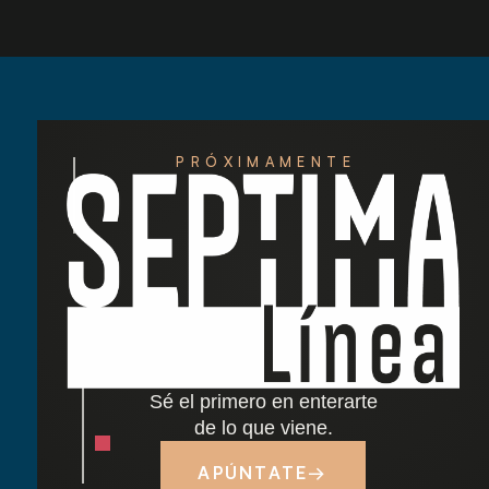
PRÓXIMAMENTE
Redescubre las tardes del Retiro: nuestra
nueva carta de cócteles ha llegado
Cocido madrileño: tradición y sabor junto al
Retiro
Sé el primero en enterarte
Dónde comer cerca del Parque del Retiro en
de lo que viene.
Madrid
APÚNTATE
→
Tapas y terraza junto al Retiro