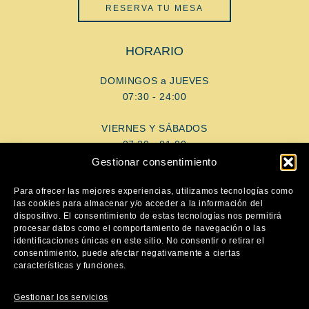
RESERVA TU MESA
HORARIO
DOMINGOS a JUEVES
07:30 - 24:00
VIERNES Y SÁBADOS
07:30 - 01:00
Gestionar consentimiento
AYUDA
Para ofrecer las mejores experiencias, utilizamos tecnologías como
las cookies para almacenar y/o acceder a la información del
dispositivo. El consentimiento de estas tecnologías nos permitirá
Aviso Legal
procesar datos como el comportamiento de navegación o las
Política de privacidad
identificaciones únicas en este sitio. No consentir o retirar el
consentimiento, puede afectar negativamente a ciertas
Política de cookies
características y funciones.
SÍGUENOS
Gestionar los servicios