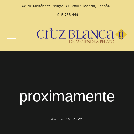
Av. de Menéndez Pelayo, 47, 28009 Madrid, España
915 736 449
proximamente
JULIO 26, 2026