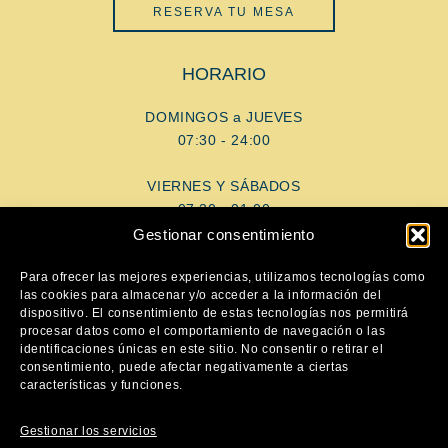
RESERVA TU MESA
HORARIO
DOMINGOS a JUEVES
07:30 - 24:00
VIERNES Y SÁBADOS
07:30 - 01:00
Gestionar consentimiento
AYUDA
Para ofrecer las mejores experiencias, utilizamos tecnologías como
las cookies para almacenar y/o acceder a la información del
dispositivo. El consentimiento de estas tecnologías nos permitirá
Aviso Legal
procesar datos como el comportamiento de navegación o las
Política de privacidad
identificaciones únicas en este sitio. No consentir o retirar el
consentimiento, puede afectar negativamente a ciertas
Política de cookies
características y funciones.
SÍGUENOS
Gestionar los servicios