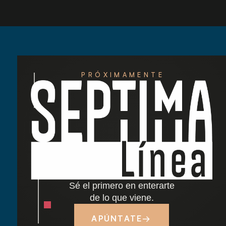
PRÓXIMAMENTE
Redescubre las tardes del Retiro: nuestra
nueva carta de cócteles ha llegado
Cocido madrileño: tradición y sabor junto al
Retiro
Sé el primero en enterarte
Dónde comer cerca del Parque del Retiro en
de lo que viene.
Madrid
APÚNTATE
→
Tapas y terraza junto al Retiro