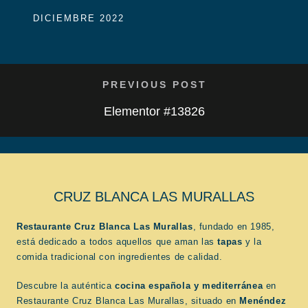
DICIEMBRE 2022
PREVIOUS POST
Elementor #13826
CRUZ BLANCA LAS MURALLAS
Restaurante Cruz Blanca Las Murallas
, fundado en 1985,
está dedicado a todos aquellos que aman las
tapas
y la
comida tradicional con ingredientes de calidad.
Descubre la auténtica
cocina española
y mediterránea
en
Restaurante Cruz Blanca Las Murallas, situado en
Menéndez