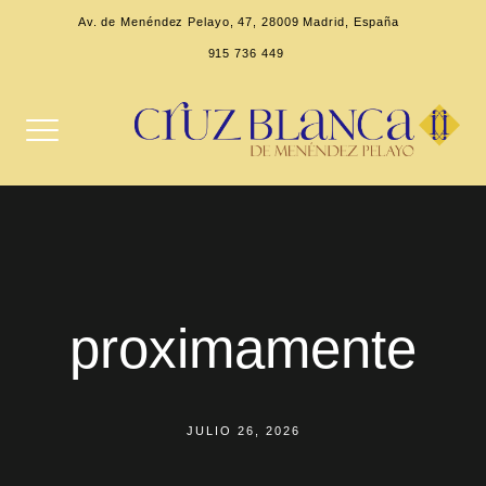
Av. de Menéndez Pelayo, 47, 28009 Madrid, España
915 736 449
proximamente
JULIO 26, 2026