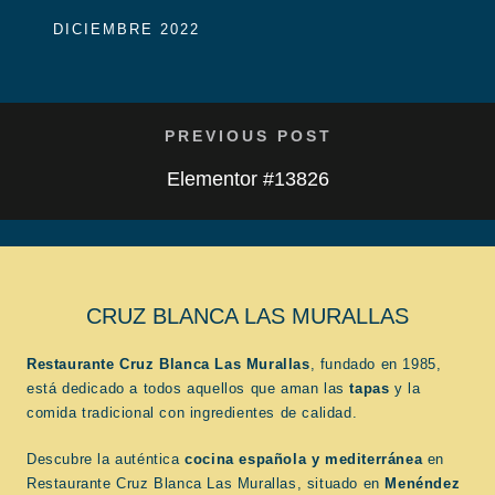
DICIEMBRE 2022
PREVIOUS POST
Elementor #13826
CRUZ BLANCA LAS MURALLAS
Restaurante Cruz Blanca Las Murallas
, fundado en 1985,
está dedicado a todos aquellos que aman las
tapas
y la
comida tradicional con ingredientes de calidad.
Descubre la auténtica
cocina española
y mediterránea
en
Restaurante Cruz Blanca Las Murallas, situado en
Menéndez