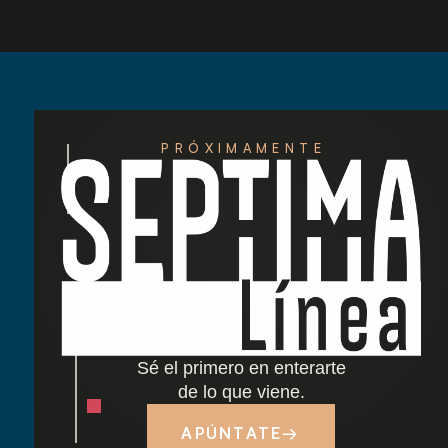
PRÓXIMAMENTE
Redescubre las tardes del Retiro: nuestra
nueva carta de cócteles ha llegado
Cocido madrileño: tradición y sabor junto al
Retiro
Sé el primero en enterarte
Dónde comer cerca del Parque del Retiro en
de lo que viene.
Madrid
APÚNTATE
→
Tapas y terraza junto al Retiro