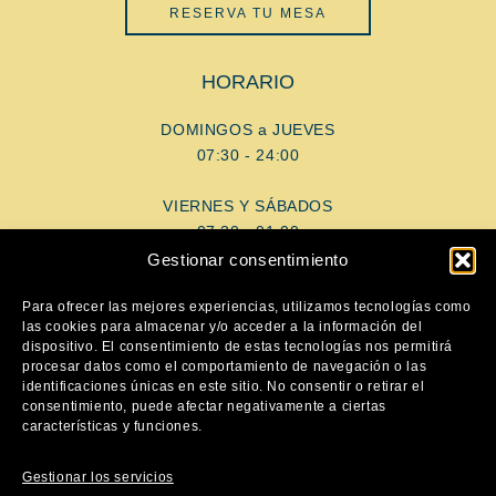
RESERVA TU MESA
HORARIO
DOMINGOS a JUEVES
07:30 - 24:00
VIERNES Y SÁBADOS
07:30 - 01:00
Gestionar consentimiento
AYUDA
Para ofrecer las mejores experiencias, utilizamos tecnologías como
las cookies para almacenar y/o acceder a la información del
dispositivo. El consentimiento de estas tecnologías nos permitirá
Aviso Legal
procesar datos como el comportamiento de navegación o las
Política de privacidad
identificaciones únicas en este sitio. No consentir o retirar el
consentimiento, puede afectar negativamente a ciertas
Política de cookies
características y funciones.
SÍGUENOS
Gestionar los servicios