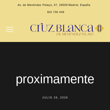
Av. de Menéndez Pelayo, 47, 28009 Madrid, España
915 736 449
proximamente
JULIO 26, 2026