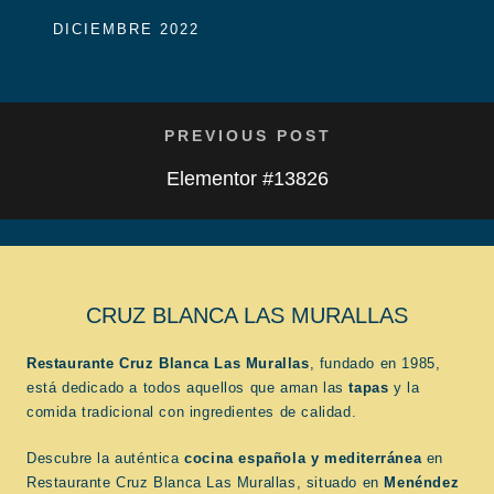
DICIEMBRE 2022
PREVIOUS POST
Elementor #13826
CRUZ BLANCA LAS MURALLAS
Restaurante Cruz Blanca Las Murallas
, fundado en 1985,
está dedicado a todos aquellos que aman las
tapas
y la
comida tradicional con ingredientes de calidad.
Descubre la auténtica
cocina española
y mediterránea
en
Restaurante Cruz Blanca Las Murallas, situado en
Menéndez