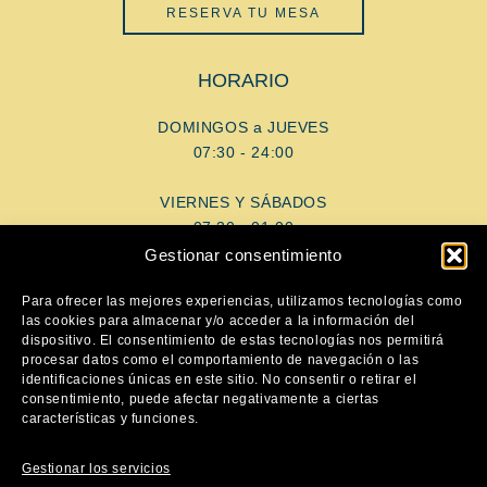
RESERVA TU MESA
HORARIO
DOMINGOS a JUEVES
07:30 - 24:00
VIERNES Y SÁBADOS
07:30 - 01:00
Gestionar consentimiento
AYUDA
Para ofrecer las mejores experiencias, utilizamos tecnologías como
las cookies para almacenar y/o acceder a la información del
dispositivo. El consentimiento de estas tecnologías nos permitirá
Aviso Legal
procesar datos como el comportamiento de navegación o las
Política de privacidad
identificaciones únicas en este sitio. No consentir o retirar el
consentimiento, puede afectar negativamente a ciertas
Política de cookies
características y funciones.
SÍGUENOS
Gestionar los servicios