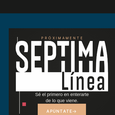
PRÓXIMAMENTE
Redescubre las tardes del Retiro: nuestra
nueva carta de cócteles ha llegado
Cocido madrileño: tradición y sabor junto al
Retiro
Sé el primero en enterarte
Dónde comer cerca del Parque del Retiro en
de lo que viene.
Madrid
APÚNTATE
→
Tapas y terraza junto al Retiro