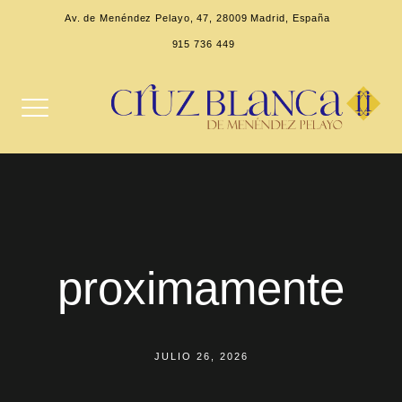
Av. de Menéndez Pelayo, 47, 28009 Madrid, España
915 736 449
proximamente
JULIO 26, 2026