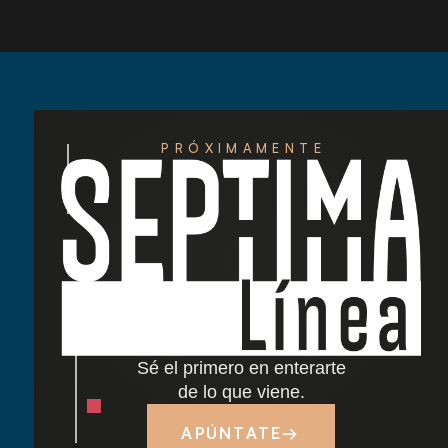
PRÓXIMAMENTE
Redescubre las tardes del Retiro: nuestra
nueva carta de cócteles ha llegado
Cocido madrileño: tradición y sabor junto al
Retiro
Sé el primero en enterarte
Dónde comer cerca del Parque del Retiro en
de lo que viene.
Madrid
APÚNTATE
→
Tapas y terraza junto al Retiro