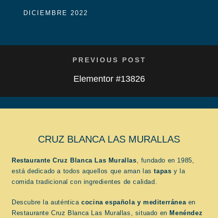
DICIEMBRE 2022
PREVIOUS POST
Elementor #13826
CRUZ BLANCA LAS MURALLAS
Restaurante Cruz Blanca Las Murallas
, fundado en 1985,
está dedicado a todos aquellos que aman las
tapas
y la
comida tradicional con ingredientes de calidad.
Descubre la auténtica
cocina española
y mediterránea
en
Restaurante Cruz Blanca Las Murallas, situado en
Menéndez