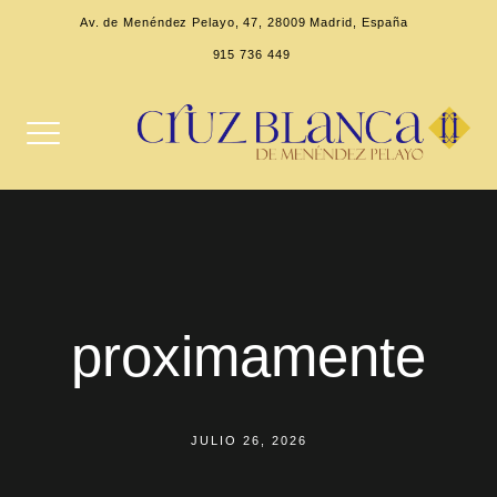
Av. de Menéndez Pelayo, 47, 28009 Madrid, España
915 736 449
proximamente
JULIO 26, 2026