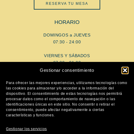
RESERVA TU MESA
HORARIO
DOMINGOS a JUEVES
07:30 - 24:00
VIERNES Y SÁBADOS
07:30 - 01:00
Gestionar consentimiento
AYUDA
Para ofrecer las mejores experiencias, utilizamos tecnologías como
las cookies para almacenar y/o acceder a la información del
dispositivo. El consentimiento de estas tecnologías nos permitirá
Aviso Legal
procesar datos como el comportamiento de navegación o las
Política de privacidad
identificaciones únicas en este sitio. No consentir o retirar el
consentimiento, puede afectar negativamente a ciertas
Política de cookies
características y funciones.
SÍGUENOS
Gestionar los servicios