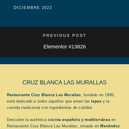
DICIEMBRE 2022
PREVIOUS POST
Elementor #13826
CRUZ BLANCA LAS MURALLAS
Restaurante Cruz Blanca Las Murallas
, fundado en 1985,
está dedicado a todos aquellos que aman las
tapas
y la
comida tradicional con ingredientes de calidad.
Descubre la auténtica
cocina española
y mediterránea
en
Restaurante Cruz Blanca Las Murallas, situado en
Menéndez