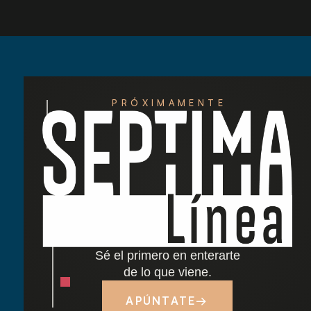
PRÓXIMAMENTE
Redescubre las tardes del Retiro: nuestra
nueva carta de cócteles ha llegado
Cocido madrileño: tradición y sabor junto al
Retiro
Sé el primero en enterarte
Dónde comer cerca del Parque del Retiro en
de lo que viene.
Madrid
APÚNTATE
→
Tapas y terraza junto al Retiro