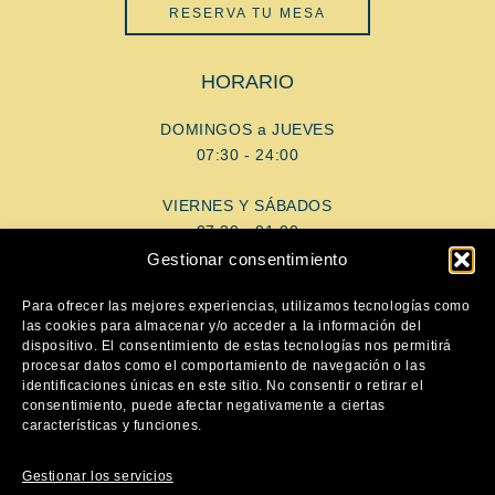
RESERVA TU MESA
HORARIO
DOMINGOS a JUEVES
07:30 - 24:00
VIERNES Y SÁBADOS
07:30 - 01:00
Gestionar consentimiento
AYUDA
Para ofrecer las mejores experiencias, utilizamos tecnologías como
las cookies para almacenar y/o acceder a la información del
dispositivo. El consentimiento de estas tecnologías nos permitirá
Aviso Legal
procesar datos como el comportamiento de navegación o las
Política de privacidad
identificaciones únicas en este sitio. No consentir o retirar el
consentimiento, puede afectar negativamente a ciertas
Política de cookies
características y funciones.
SÍGUENOS
Gestionar los servicios