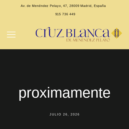
Av. de Menéndez Pelayo, 47, 28009 Madrid, España
915 736 449
proximamente
JULIO 26, 2026