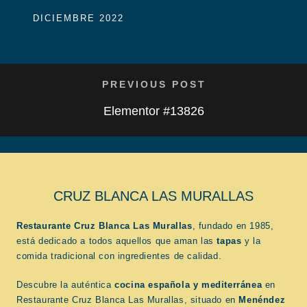
DICIEMBRE 2022
PREVIOUS POST
Elementor #13826
CRUZ BLANCA LAS MURALLAS
Restaurante Cruz Blanca Las Murallas
, fundado en 1985,
está dedicado a todos aquellos que aman las
tapas
y la
comida tradicional con ingredientes de calidad.
Descubre la auténtica
cocina española
y mediterránea
en
Restaurante Cruz Blanca Las Murallas, situado en
Menéndez