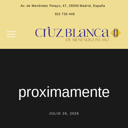
Av. de Menéndez Pelayo, 47, 28009 Madrid, España
915 736 449
proximamente
JULIO 26, 2026