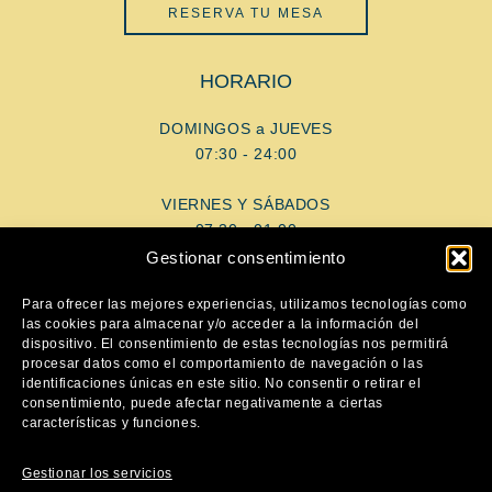
RESERVA TU MESA
HORARIO
DOMINGOS a JUEVES
07:30 - 24:00
VIERNES Y SÁBADOS
07:30 - 01:00
Gestionar consentimiento
AYUDA
Para ofrecer las mejores experiencias, utilizamos tecnologías como
las cookies para almacenar y/o acceder a la información del
dispositivo. El consentimiento de estas tecnologías nos permitirá
Aviso Legal
procesar datos como el comportamiento de navegación o las
Política de privacidad
identificaciones únicas en este sitio. No consentir o retirar el
consentimiento, puede afectar negativamente a ciertas
Política de cookies
características y funciones.
SÍGUENOS
Gestionar los servicios