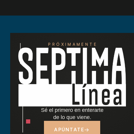
PRÓXIMAMENTE
Redescubre las tardes del Retiro: nuestra
nueva carta de cócteles ha llegado
Cocido madrileño: tradición y sabor junto al
Retiro
Sé el primero en enterarte
Dónde comer cerca del Parque del Retiro en
de lo que viene.
Madrid
APÚNTATE
→
Tapas y terraza junto al Retiro