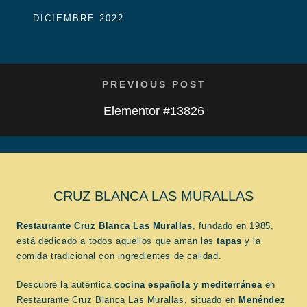
DICIEMBRE 2022
PREVIOUS POST
Elementor #13826
CRUZ BLANCA LAS MURALLAS
Restaurante Cruz Blanca Las Murallas
, fundado en 1985,
está dedicado a todos aquellos que aman las
tapas
y la
comida tradicional con ingredientes de calidad.
Descubre la auténtica
cocina española
y mediterránea
en
Restaurante Cruz Blanca Las Murallas, situado en
Menéndez