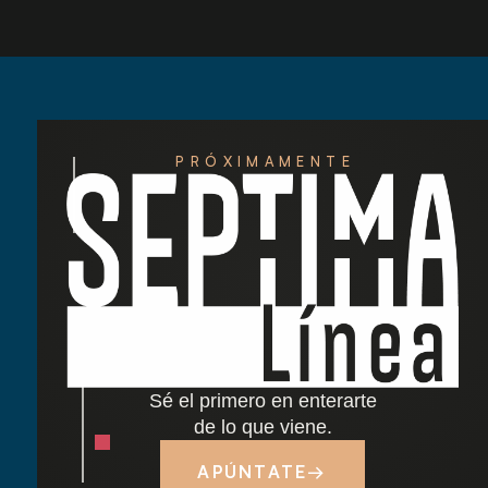
PRÓXIMAMENTE
Redescubre las tardes del Retiro: nuestra
nueva carta de cócteles ha llegado
Cocido madrileño: tradición y sabor junto al
Retiro
Sé el primero en enterarte
Dónde comer cerca del Parque del Retiro en
de lo que viene.
Madrid
APÚNTATE
→
Tapas y terraza junto al Retiro