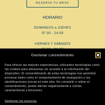
RESERVA TU MESA
HORARIO
DOMINGOS a JUEVES
07:30 - 24:00
VIERNES Y SÁBADOS
07:30 - 01:00
Gestionar consentimiento
AYUDA
Para ofrecer las mejores experiencias, utilizamos tecnologías como
las cookies para almacenar y/o acceder a la información del
dispositivo. El consentimiento de estas tecnologías nos permitirá
Aviso Legal
procesar datos como el comportamiento de navegación o las
Política de privacidad
identificaciones únicas en este sitio. No consentir o retirar el
consentimiento, puede afectar negativamente a ciertas
Política de cookies
características y funciones.
SÍGUENOS
Gestionar los servicios