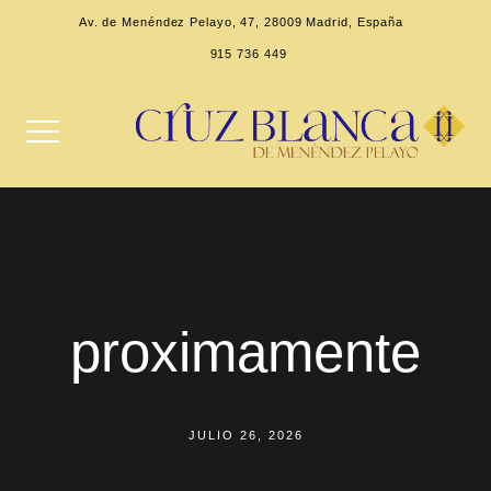
Av. de Menéndez Pelayo, 47, 28009 Madrid, España
915 736 449
proximamente
JULIO 26, 2026