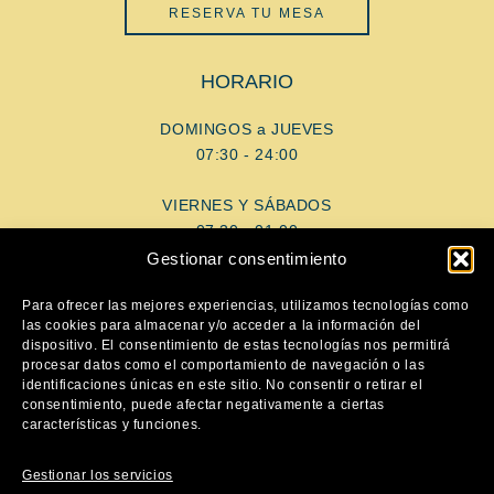
RESERVA TU MESA
HORARIO
DOMINGOS a JUEVES
07:30 - 24:00
VIERNES Y SÁBADOS
07:30 - 01:00
Gestionar consentimiento
AYUDA
Para ofrecer las mejores experiencias, utilizamos tecnologías como
las cookies para almacenar y/o acceder a la información del
dispositivo. El consentimiento de estas tecnologías nos permitirá
Aviso Legal
procesar datos como el comportamiento de navegación o las
Política de privacidad
identificaciones únicas en este sitio. No consentir o retirar el
consentimiento, puede afectar negativamente a ciertas
Política de cookies
características y funciones.
SÍGUENOS
Gestionar los servicios