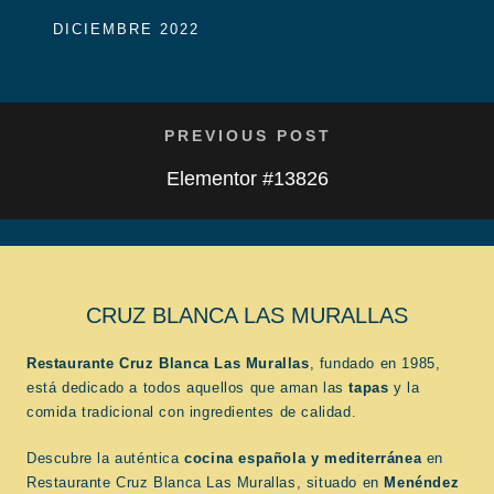
DICIEMBRE 2022
PREVIOUS POST
Elementor #13826
CRUZ BLANCA LAS MURALLAS
Restaurante Cruz Blanca Las Murallas
, fundado en 1985,
está dedicado a todos aquellos que aman las
tapas
y la
comida tradicional con ingredientes de calidad.
Descubre la auténtica
cocina española
y mediterránea
en
Restaurante Cruz Blanca Las Murallas, situado en
Menéndez