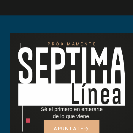
PRÓXIMAMENTE
Redescubre las tardes del Retiro: nuestra
nueva carta de cócteles ha llegado
Cocido madrileño: tradición y sabor junto al
Retiro
Sé el primero en enterarte
Dónde comer cerca del Parque del Retiro en
de lo que viene.
Madrid
APÚNTATE
→
Tapas y terraza junto al Retiro