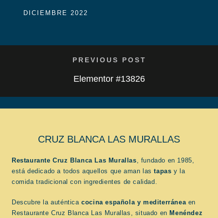
DICIEMBRE 2022
PREVIOUS POST
Elementor #13826
CRUZ BLANCA LAS MURALLAS
Restaurante Cruz Blanca Las Murallas
, fundado en 1985,
está dedicado a todos aquellos que aman las
tapas
y la
comida tradicional con ingredientes de calidad.
Descubre la auténtica
cocina española
y mediterránea
en
Restaurante Cruz Blanca Las Murallas, situado en
Menéndez