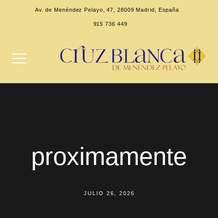
Av. de Menéndez Pelayo, 47, 28009 Madrid, España
915 736 449
proximamente
JULIO 26, 2026