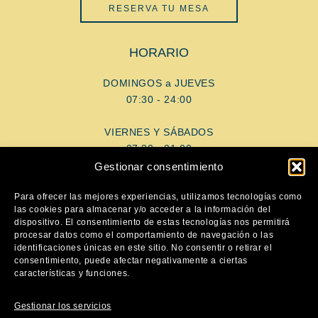
RESERVA TU MESA
HORARIO
DOMINGOS a JUEVES
07:30 - 24:00
VIERNES Y SÁBADOS
07:30 - 01:00
Gestionar consentimiento
AYUDA
Para ofrecer las mejores experiencias, utilizamos tecnologías como
las cookies para almacenar y/o acceder a la información del
dispositivo. El consentimiento de estas tecnologías nos permitirá
Aviso Legal
procesar datos como el comportamiento de navegación o las
Política de privacidad
identificaciones únicas en este sitio. No consentir o retirar el
consentimiento, puede afectar negativamente a ciertas
Política de cookies
características y funciones.
SÍGUENOS
Gestionar los servicios