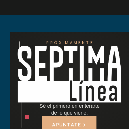
PRÓXIMAMENTE
Redescubre las tardes del Retiro: nuestra
nueva carta de cócteles ha llegado
Cocido madrileño: tradición y sabor junto al
Retiro
Sé el primero en enterarte
Dónde comer cerca del Parque del Retiro en
de lo que viene.
Madrid
APÚNTATE
→
Tapas y terraza junto al Retiro