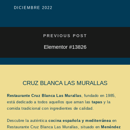
DICIEMBRE 2022
PREVIOUS POST
Elementor #13826
CRUZ BLANCA LAS MURALLAS
Restaurante Cruz Blanca Las Murallas
, fundado en 1985,
está dedicado a todos aquellos que aman las
tapas
y la
comida tradicional con ingredientes de calidad.
Descubre la auténtica
cocina española
y mediterránea
en
Restaurante Cruz Blanca Las Murallas, situado en
Menéndez