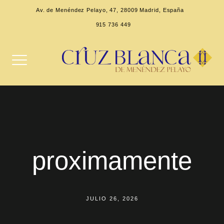
Av. de Menéndez Pelayo, 47, 28009 Madrid, España
915 736 449
proximamente
JULIO 26, 2026