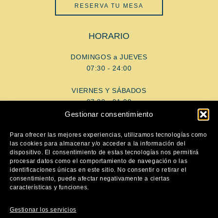
RESERVA TU MESA
HORARIO
DOMINGOS a JUEVES
07:30 - 24:00
VIERNES Y SÁBADOS
07:30 - 01:00
Gestionar consentimiento
AYUDA
Para ofrecer las mejores experiencias, utilizamos tecnologías como
las cookies para almacenar y/o acceder a la información del
dispositivo. El consentimiento de estas tecnologías nos permitirá
Aviso Legal
procesar datos como el comportamiento de navegación o las
Política de privacidad
identificaciones únicas en este sitio. No consentir o retirar el
consentimiento, puede afectar negativamente a ciertas
Política de cookies
características y funciones.
SÍGUENOS
Gestionar los servicios