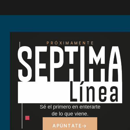
PRÓXIMAMENTE
Redescubre las tardes del Retiro: nuestra
nueva carta de cócteles ha llegado
Cocido madrileño: tradición y sabor junto al
Retiro
Sé el primero en enterarte
Dónde comer cerca del Parque del Retiro en
de lo que viene.
Madrid
APÚNTATE
→
Tapas y terraza junto al Retiro