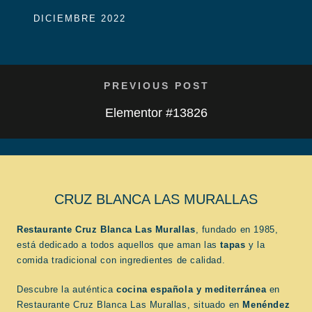
DICIEMBRE 2022
PREVIOUS POST
Elementor #13826
CRUZ BLANCA LAS MURALLAS
Restaurante Cruz Blanca Las Murallas
, fundado en 1985,
está dedicado a todos aquellos que aman las
tapas
y la
comida tradicional con ingredientes de calidad.
Descubre la auténtica
cocina española
y mediterránea
en
Restaurante Cruz Blanca Las Murallas, situado en
Menéndez