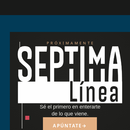
PRÓXIMAMENTE
Redescubre las tardes del Retiro: nuestra
nueva carta de cócteles ha llegado
Cocido madrileño: tradición y sabor junto al
Retiro
Sé el primero en enterarte
Dónde comer cerca del Parque del Retiro en
de lo que viene.
Madrid
APÚNTATE
→
Tapas y terraza junto al Retiro