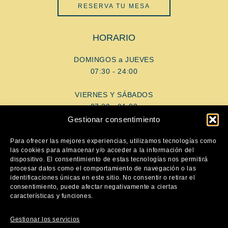
RESERVA TU MESA
HORARIO
DOMINGOS a JUEVES
07:30 - 24:00
VIERNES Y SÁBADOS
07:30 - 01:00
Gestionar consentimiento
AYUDA
Para ofrecer las mejores experiencias, utilizamos tecnologías como
las cookies para almacenar y/o acceder a la información del
dispositivo. El consentimiento de estas tecnologías nos permitirá
Aviso Legal
procesar datos como el comportamiento de navegación o las
Política de privacidad
identificaciones únicas en este sitio. No consentir o retirar el
consentimiento, puede afectar negativamente a ciertas
Política de cookies
características y funciones.
SÍGUENOS
Gestionar los servicios