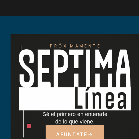
PRÓXIMAMENTE
Redescubre las tardes del Retiro: nuestra
nueva carta de cócteles ha llegado
Cocido madrileño: tradición y sabor junto al
Retiro
Sé el primero en enterarte
Dónde comer cerca del Parque del Retiro en
de lo que viene.
Madrid
APÚNTATE
→
Tapas y terraza junto al Retiro