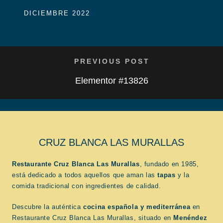
DICIEMBRE 2022
PREVIOUS POST
Elementor #13826
CRUZ BLANCA LAS MURALLAS
Restaurante Cruz Blanca Las Murallas
, fundado en 1985,
está dedicado a todos aquellos que aman las
tapas
y la
comida tradicional con ingredientes de calidad.
Descubre la auténtica
cocina española
y mediterránea
en
Restaurante Cruz Blanca Las Murallas, situado en
Menéndez