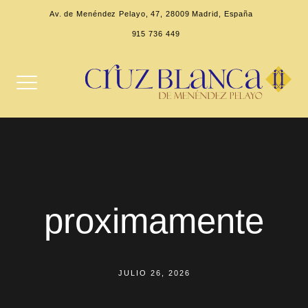
Av. de Menéndez Pelayo, 47, 28009 Madrid, España
915 736 449
proximamente
JULIO 26, 2026