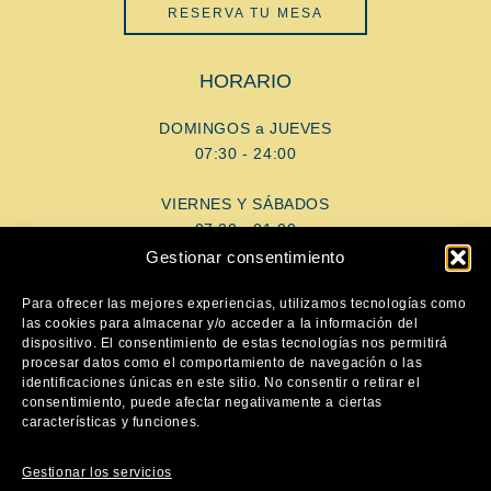
RESERVA TU MESA
HORARIO
DOMINGOS a JUEVES
07:30 - 24:00
VIERNES Y SÁBADOS
07:30 - 01:00
Gestionar consentimiento
AYUDA
Para ofrecer las mejores experiencias, utilizamos tecnologías como
las cookies para almacenar y/o acceder a la información del
dispositivo. El consentimiento de estas tecnologías nos permitirá
Aviso Legal
procesar datos como el comportamiento de navegación o las
Política de privacidad
identificaciones únicas en este sitio. No consentir o retirar el
consentimiento, puede afectar negativamente a ciertas
Política de cookies
características y funciones.
SÍGUENOS
Gestionar los servicios