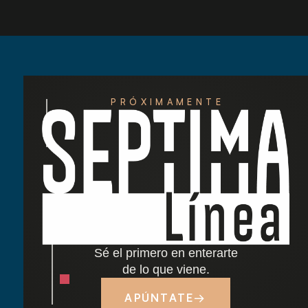
PRÓXIMAMENTE
Redescubre las tardes del Retiro: nuestra
nueva carta de cócteles ha llegado
Cocido madrileño: tradición y sabor junto al
Retiro
Sé el primero en enterarte
Dónde comer cerca del Parque del Retiro en
de lo que viene.
Madrid
APÚNTATE
→
Tapas y terraza junto al Retiro