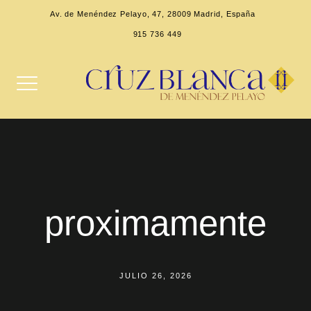
Av. de Menéndez Pelayo, 47, 28009 Madrid, España
915 736 449
proximamente
JULIO 26, 2026