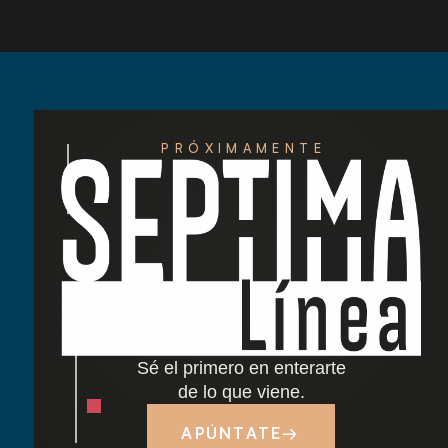
PRÓXIMAMENTE
Redescubre las tardes del Retiro: nuestra
nueva carta de cócteles ha llegado
Cocido madrileño: tradición y sabor junto al
Retiro
Sé el primero en enterarte
Dónde comer cerca del Parque del Retiro en
de lo que viene.
Madrid
APÚNTATE
→
Tapas y terraza junto al Retiro