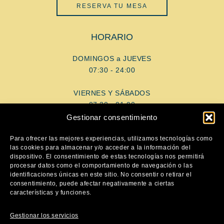
RESERVA TU MESA
HORARIO
DOMINGOS a JUEVES
07:30 - 24:00
VIERNES Y SÁBADOS
07:30 - 01:00
Gestionar consentimiento
AYUDA
Para ofrecer las mejores experiencias, utilizamos tecnologías como
las cookies para almacenar y/o acceder a la información del
dispositivo. El consentimiento de estas tecnologías nos permitirá
Aviso Legal
procesar datos como el comportamiento de navegación o las
Política de privacidad
identificaciones únicas en este sitio. No consentir o retirar el
consentimiento, puede afectar negativamente a ciertas
Política de cookies
características y funciones.
SÍGUENOS
Gestionar los servicios