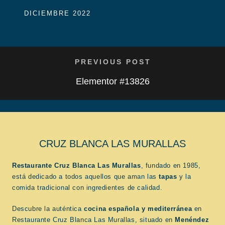
DICIEMBRE 2022
PREVIOUS POST
Elementor #13826
CRUZ BLANCA LAS MURALLAS
Restaurante Cruz Blanca Las Murallas
, fundado en 1985,
está dedicado a todos aquellos que aman las
tapas
y la
comida tradicional con ingredientes de calidad.
Descubre la auténtica
cocina española
y mediterránea
en
Restaurante Cruz Blanca Las Murallas, situado en
Menéndez