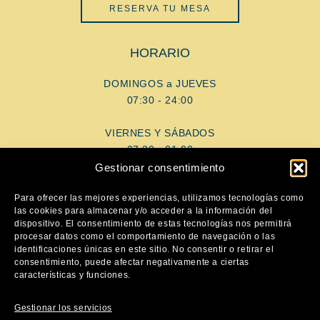
RESERVA TU MESA
HORARIO
DOMINGOS a JUEVES
07:30 - 24:00
VIERNES Y SÁBADOS
07:30 - 01:00
Gestionar consentimiento
AYUDA
Para ofrecer las mejores experiencias, utilizamos tecnologías como
las cookies para almacenar y/o acceder a la información del
dispositivo. El consentimiento de estas tecnologías nos permitirá
Aviso Legal
procesar datos como el comportamiento de navegación o las
Política de privacidad
identificaciones únicas en este sitio. No consentir o retirar el
consentimiento, puede afectar negativamente a ciertas
Política de cookies
características y funciones.
SÍGUENOS
Gestionar los servicios