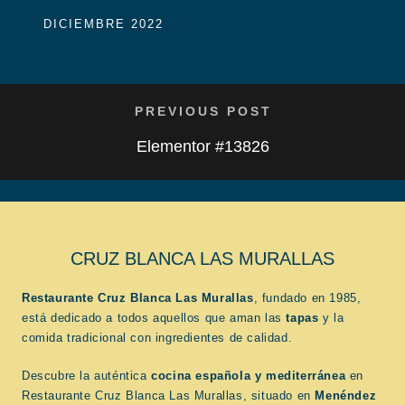
DICIEMBRE 2022
PREVIOUS POST
Elementor #13826
CRUZ BLANCA LAS MURALLAS
Restaurante Cruz Blanca Las Murallas
, fundado en 1985,
está dedicado a todos aquellos que aman las
tapas
y la
comida tradicional con ingredientes de calidad.
Descubre la auténtica
cocina española
y mediterránea
en
Restaurante Cruz Blanca Las Murallas, situado en
Menéndez