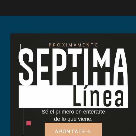
PRÓXIMAMENTE
Redescubre las tardes del Retiro: nuestra
nueva carta de cócteles ha llegado
Cocido madrileño: tradición y sabor junto al
Retiro
Sé el primero en enterarte
Dónde comer cerca del Parque del Retiro en
de lo que viene.
Madrid
APÚNTATE
→
Tapas y terraza junto al Retiro