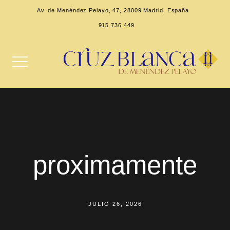
Av. de Menéndez Pelayo, 47, 28009 Madrid, España
915 736 449
proximamente
JULIO 26, 2026